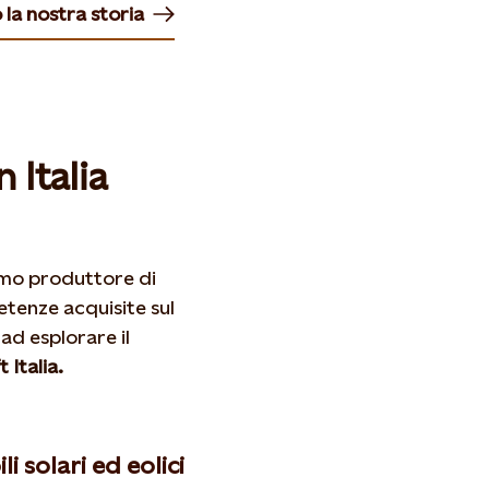
 la nostra storia
s in new tab or window
n Italia
mo produttore di
tenze acquisite sul
ad esplorare il
 Italia.
i solari ed eolici