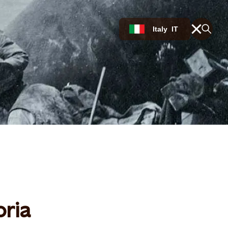
Italy
IT
oria