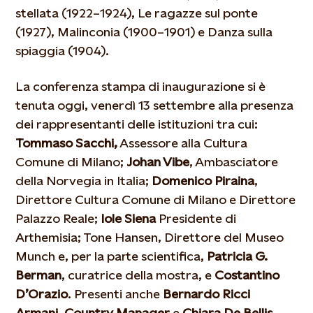
stellata (1922–1924), Le ragazze sul ponte
(1927), Malinconia (1900–1901) e Danza sulla
spiaggia (1904).
La conferenza stampa di inaugurazione si è
tenuta oggi, venerdì 13 settembre alla presenza
dei rappresentanti delle istituzioni tra cui:
Tommaso Sacchi,
Assessore alla Cultura
Comune di Milano;
Johan Vibe
, Ambasciatore
della Norvegia in Italia;
Domenico Piraina
,
Direttore Cultura Comune di Milano e Direttore
Palazzo Reale;
Iole Siena
Presidente di
Arthemisia; Tone Hansen, Direttore del Museo
Munch e, per la parte scientifica,
Patricia G.
Berman
, curatrice della mostra, e
Costantino
D’Orazio
. Presenti anche
Bernardo Ricci
Armani, Country Manager
e
Chiara De Bellis,