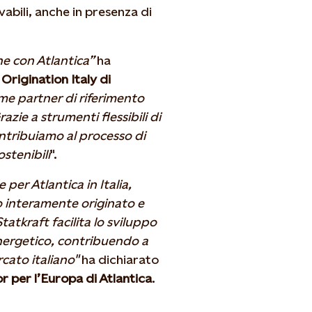
ovabili, anche in presenza di
ne con Atlantica”
ha
rigination Italy di
me partner di riferimento
razie a strumenti flessibili di
ontribuiamo al processo di
ostenibili
".
r Atlantica in Italia,
o interamente originato e
atkraft facilita lo sviluppo
 energetico, contribuendo a
rcato italiano"
ha dichiarato
 per l’Europa di Atlantica
.