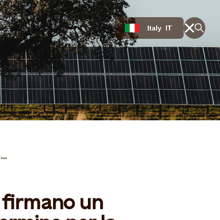
Italy
IT
Statkraft e Atlantica firmano un accordo PPA a lungo termine per la fornitura di energia solare in Italia
a firmano un