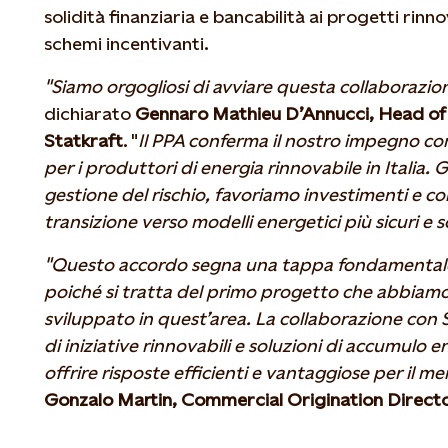
solidità finanziaria e bancabilità ai progetti rinn
schemi incentivanti.
"Siamo orgogliosi di avviare questa collaborazio
dichiarato
Gennaro Mathieu D’Annucci, Head of O
Statkraft
. "
Il PPA conferma il nostro impegno co
per i produttori di energia rinnovabile in Italia. G
gestione del rischio, favoriamo investimenti e c
transizione verso modelli energetici più sicuri e s
"Questo accordo segna una tappa fondamentale pe
poiché si tratta del primo progetto che abbiam
sviluppato in quest’area. La collaborazione con St
di iniziative rinnovabili e soluzioni di accumulo
offrire risposte efficienti e vantaggiose per il me
Gonzalo Martin, Commercial Origination Director